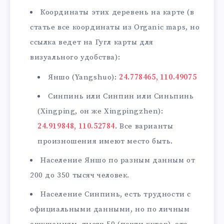
Координаты этих деревень на карте (в
статье все координаты из Organic maps, но
ссылка ведет на Гугл карты для
визуального удобства):
Яншо (Yangshuo):
24.778465, 110.49075
Синпинь или Синпин или Синьпинь
(Xingping, он же Xingpingzhen):
24.919848, 110.52784
. Все варианты
произношения имеют место быть.
Население Яншо по разным данным от
200 до 350 тысяч человек.
Население Синпинь, есть трудности с
официальными данными, но по личным