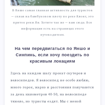
В Яншо самая главная активность для туристов
— сплав на бамбуковом плоту по реке Ялонг, это
приток реки Ли. Хотите так же — вам сюда. Вся
информация есть на страницах этого
путеводителя.
На чем передвигаться по Яншо и
Синпинь, если хочу поездить по
красивым локациям
Здесь на каждом шагу прокат скутеров и
велосипедов. Я велосипед не особо люблю,
много горок, жарко и расстояния получаются
за день километров 40-50, на велосипеде
тяжело, но туристы ездят. Мы с женой