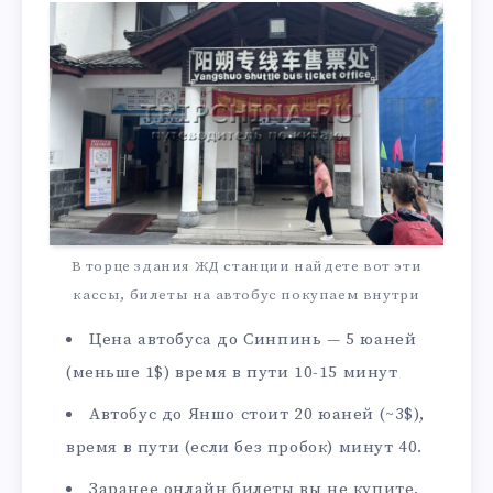
В торце здания ЖД станции найдете вот эти
кассы, билеты на автобус покупаем внутри
Цена автобуса до Синпинь — 5 юаней
(меньше 1$) время в пути 10-15 минут
Автобус до Яншо стоит 20 юаней (~3$),
время в пути (если без пробок) минут 40.
Заранее онлайн билеты вы не купите,