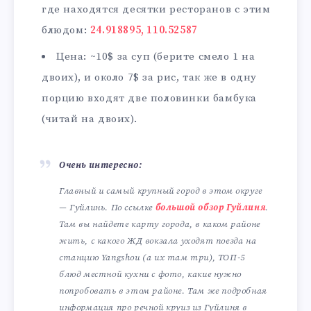
где находятся десятки ресторанов с этим
блюдом:
24.918895, 110.52587
Цена: ~10$ за суп (берите смело 1 на
двоих), и около 7$ за рис, так же в одну
порцию входят две половинки бамбука
(читай на двоих).
Очень интересно:
Главный и самый крупный город в этом округе
— Гуйлинь. По ссылке
большой обзор Гуйлиня
.
Там вы найдете карту города, в каком районе
жить, с какого ЖД вокзала уходят поезда на
станцию Yangshou (а их там три), ТОП-5
блюд местной кухни с фото, какие нужно
попробовать в этом районе. Там же подробная
информация про речной круиз из Гуйлиня в