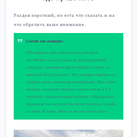
Раздел короткий, но есть что сказать и на
что обратить ваше внимание.
Совет от автора:
Обе деревни про которые мы говорим
находятся в максимально инстаграмной
локации с потрясающими видами вокруг, в
шаговой доступности. Это старые деревни со
старой низко этажной застройкой. При этом,
сегодня, активно строят новые отели в 4-5
этажей с панорамными видами. Обращайте
внимание на наличие балкона/террасы и вида
из окна. И цены здесь на жилье не высокие.