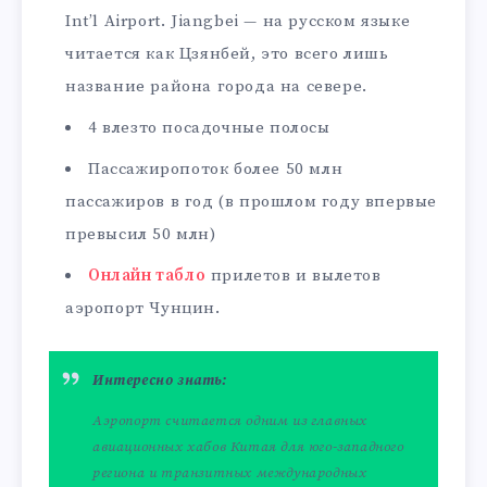
Int’l Airport. Jiangbei — на русском языке
читается как Цзянбей, это всего лишь
название района города на севере.
4 влезто посадочные полосы
Пассажиропоток более 50 млн
пассажиров в год (в прошлом году впервые
превысил 50 млн)
Онлайн табло
прилетов и вылетов
аэропорт Чунцин.
Интересно знать:
Аэропорт считается одним из главных
авиационных хабов Китая для юго-западного
региона и транзитных международных