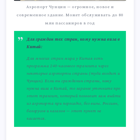
Аэропорт Чунцин — огромное, новое и
современное здание. Может обслуживать до 80
млн пассажиров в год
Для граждан тех стран, кому нужна виза в
Китай:
Для многих стран мира у Китая есть
программа 240-часового транзита через
некоторые аэропорты страны (туда входит и
Чунцин). Если вы гражданин страны, кому
нужна виза в Китай, то заранее уточните про
этот транзит, который позволит вам выйти
из аэропорта при пересадке, без визы. Россиян,
белорусов и казахов — этот пункт не
касается.