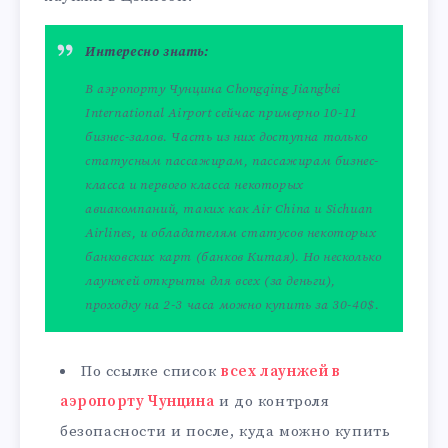
Интересно знать:
В аэропорту Чунцина Chongqing Jiangbei
International Airport сейчас примерно 10-11
бизнес-залов. Часть из них доступна только
статусным пассажирам, пассажирам бизнес-
класса и первого класса некоторых
авиакомпаний, таких как Air China и Sichuan
Airlines, и обладателям статусов некоторых
банковских карт (банков Китая). Но несколько
лаунжей открыты для всех (за деньги),
проходку на 2-3 часа можно купить за 30-40$.
По ссылке список
всех лаунжей в
аэропорту Чунцина
и до контроля
безопасности и после, куда можно купить