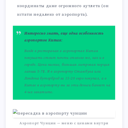
координаты даже огромного аутлета (он
кстати недалеко от аэропорта).
Интересно знать, еще одна особенность
аэропортов Китая:
Везде в ресторанах в аэропортах Китая
покушать стоит почти столько же, как и в
городе. Цени низкие, большая литровая порция
лапши 5-7$. Я в аэропорту Стамбула или
Лондона бутерброд за 15-20 евро покупал, а в
Китае в аэропорту вы за эти деньги банкет на
4-ых закатите.
Аэропорт Чунцин — меню с ценами внутри