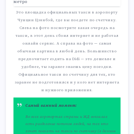
Это площадка официальных такси в аэропорту
Чунцин Цзянбэй, где вы поедете по счетчику.
Слева на фото посмотрите какая очередь на
такси, в этот день сбоил интернет и не работал
онлайн сервис. А справа на фото — самая
обычная картина в любой день. Большинство
предпочитает ездить на Didi — это дешевле и
удобнее, ты заранее знаешь цену поездки.
Официальное такси по счетчику для тех, кто
заранее не подготовился и у кого нет интернета
и нужного приложения.
Самый важный момент:
Во всех аэропортах страны и ЖД вокзалах
есть разделение потоков людей, на тех кто
хочет поехать на такси по счетчику (в данном