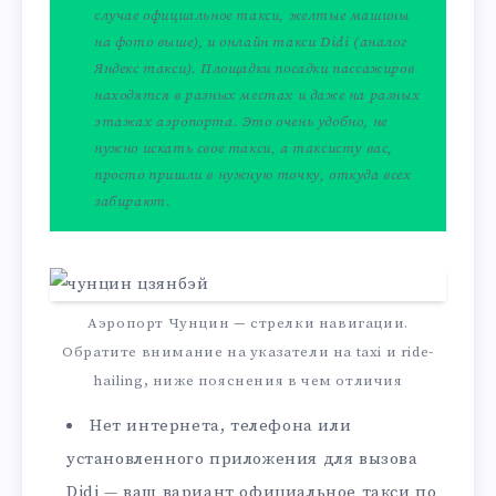
случае официальное такси, желтые машины
на фото выше), и онлайн такси Didi (аналог
Яндекс такси). Площадки посадки пассажиров
находятся в разных местах и даже на разных
этажах аэропорта. Это очень удобно, не
нужно искать свое такси, а таксисту вас,
просто пришли в нужную точку, откуда всех
забирают.
Аэропорт Чунцин — стрелки навигации.
Обратите внимание на указатели на taxi и ride-
hailing, ниже пояснения в чем отличия
Нет интернета, телефона или
установленного приложения для вызова
Didi — ваш вариант официальное такси по