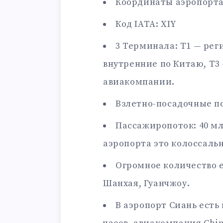
Координаты аэропорта
Код IATA: XIY
3 Терминала: T1 — рег
внутренние по Китаю, T
авиакомпании.
Взлетно-посадочные по
Пассажиропоток: 40 мл
аэропорта это колоссал
Огромное количество 
Шанхая, Гуанчжоу.
В аэропорт Сиань есть 