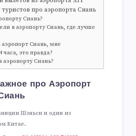
и вылетов из аэропорта XIY
 туристов про аэропорта Сиань
эропорту Сиань?
ели в аэропорту Сиань, где лучше
в аэропорт Сиань, мне
4 часа, это правда?
в аэропорту Сиань?
важное про Аэропорт
Сиань
винции Шэньси и один из
ом Китае.