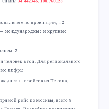
 Сиань:
34.442346, 108.760123
иональные по провинции, T2 —
3 — международные и крупные
лосы: 2
н человек в год. Для регионального
ьные цифры
ежедневных рейсов из Пекина,
прямой рейс из Москвы, всего 8