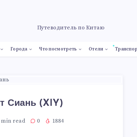
Города
Что посмотреть
Отели
Транспо
т Сиань (XIY)
min read
0
1884